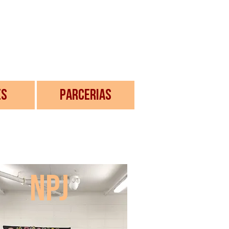
ES
PARCERIAS
npj