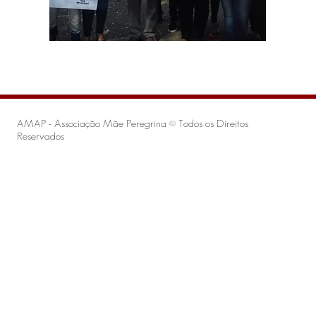
AMAP - Associação Mãe Peregrina © Todos os Direitos
Reservados